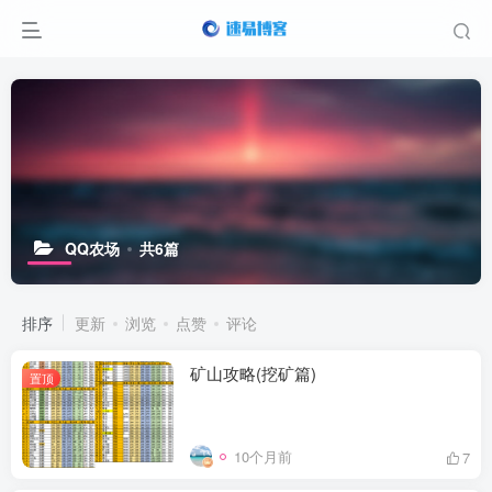
QQ农场
共6篇
排序
更新
浏览
点赞
评论
矿山攻略(挖矿篇)
置顶
10个月前
7