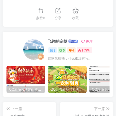
点赞
8
分享
收藏
飞翔的企鹅
关注
8
0
4
1.7W+
这家伙很懒，什么都没有写...
QQ农场云端矿山挂机助手使用教程
QQ经典农场挂机脚本软件
上一篇
下一篇
无更多文章
矿山仓库爆仓解决办法